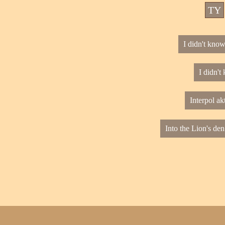
TY
I didn't know
I didn't
Interpol ak
Into the Lion's den