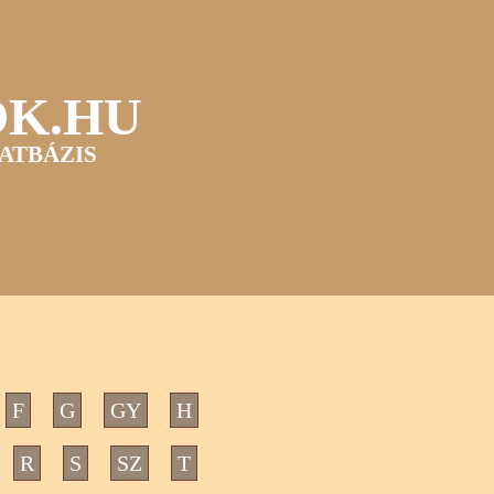
OK.HU
ATBÁZIS
F
G
GY
H
R
S
SZ
T