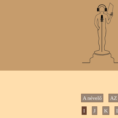
A névelő
AZ 
I
J
K