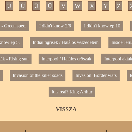
U
Ú
Ü
Ű
V
W
X
Y
Z
 - Green spec.
I didn't know 2/6
I didn't know ep 10
 know ep 5.
Indiai tigrisek / Halálos veszedelem
Inside Jeru
ták - Rising sun
Interpool / Halálos erőszak
Interpool aktá
Invasion of the killer soads
Invasion: Border wars
I
It is real? King Arthur
VISSZA