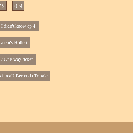
ZS
0-9
I didn't know ep 4.
salem's Holiest
k / One-way ticket
s it real? Bermuda Tringle