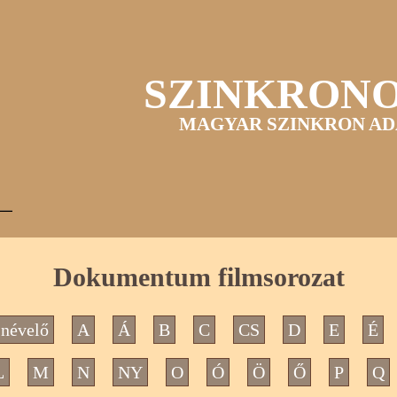
SZINKRON
MAGYAR SZINKRON AD
Dokumentum filmsorozat
névelő
A
Á
B
C
CS
D
E
É
L
M
N
NY
O
Ó
Ö
Ő
P
Q