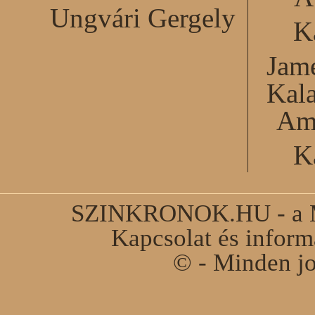
Ungvári Gergely
K
Jame
Kal
Am
K
SZINKRONOK.HU - a Ma
Kapcsolat és infor
© - Minden jo