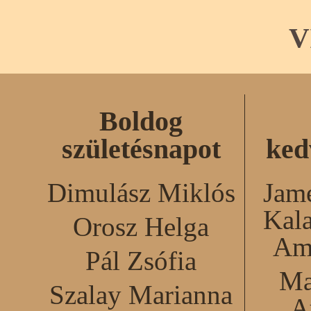
V
Boldog
születésnapot
ked
Dimulász Miklós
Jame
Kal
Orosz Helga
Am
Pál Zsófia
Ma
Szalay Marianna
A