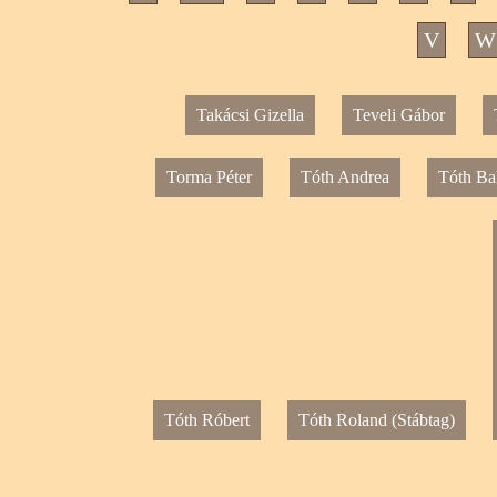
V
W
Takácsi Gizella
Teveli Gábor
Torma Péter
Tóth Andrea
Tóth Ba
Tóth Róbert
Tóth Roland (Stábtag)