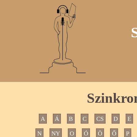
Szinkro
A
Á
B
C
CS
D
E
N
NY
O
Ó
Ö
Ő
P