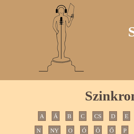
Szinkro
A
Á
B
C
CS
D
E
N
NY
O
Ó
Ö
Ő
P