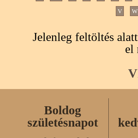
V
W
Jelenleg feltöltés ala
el
V
Boldog
születésnapot
ked