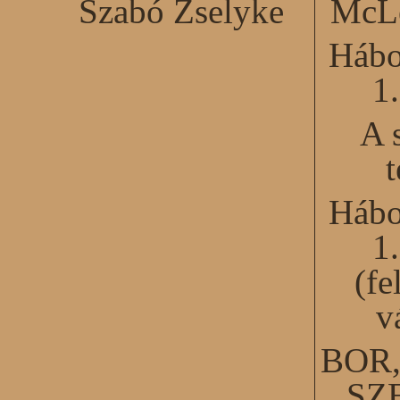
Szabó Zselyke
McLe
Hábo
1
A 
Hábo
1
(fe
v
BOR
SZ