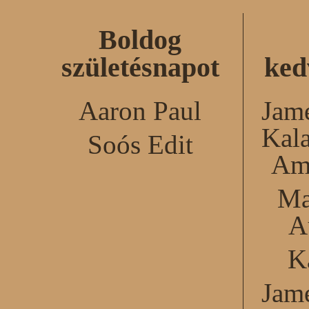
Boldog
születésnapot
ked
Aaron Paul
Jame
Kal
Soós Edit
Am
Ma
A
K
Jame