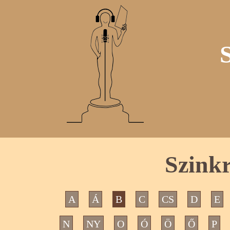
Szinkr
A
Á
B
C
CS
D
E
N
NY
O
Ó
Ö
Ő
P