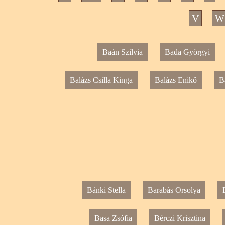
V
W
Baán Szilvia
Bada Györgyi
Balázs Csilla Kinga
Balázs Enikő
B
Bánki Stella
Barabás Orsolya
Basa Zsófia
Bérczi Krisztina