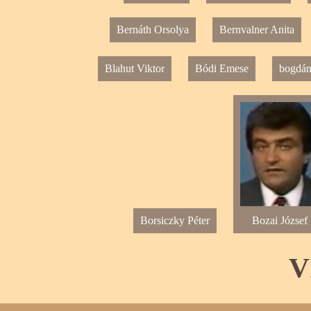
Bernáth Orsolya
Bernvalner Anita
Blahut Viktor
Bódi Emese
bogdán
Borsiczky Péter
Bozai József
V