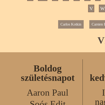
V
W
Carlos Kotkin
Carsten 
V
Boldog
születésnapot
ked
Aaron Paul
na
Soós Edit