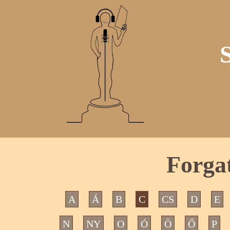
Forga
A
Á
B
C
CS
D
E
N
NY
O
Ó
Ö
Ő
P