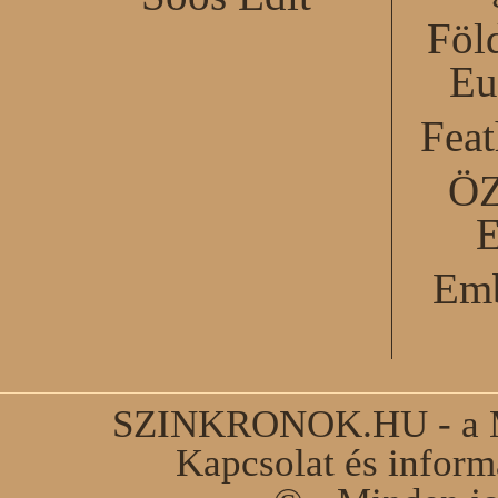
Föl
Eu
Feat
Ö
Emb
SZINKRONOK.HU - a Ma
Kapcsolat és infor