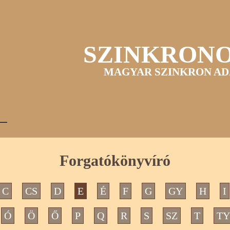
SZINKRON
MAGYAR SZINKRON AD
Forgatókönyvíró
C
CS
D
E
É
F
G
GY
H
I
Ó
Ö
Ő
P
Q
R
S
SZ
T
TY