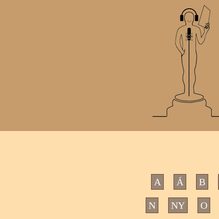
A
Á
B
N
NY
O