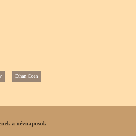
y
Ethan Coen
enek a névnaposok