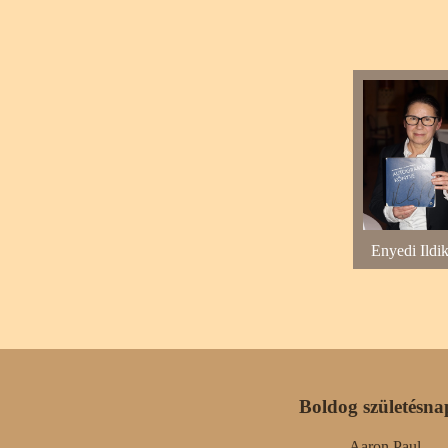
Enyedi Ildi
Boldog születésna
Aaron Paul