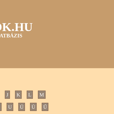
OK.HU
ATBÁZIS
J
K
L
M
U
Ú
Ü
Ű