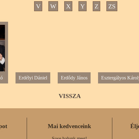
V
W
X
Y
Z
ZS
kó
Erdélyi Dániel
Erdődy János
Esztergályos Károl
VISSZA
pot
Mai kedvenceink
Élj
Sose halunk meg!