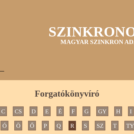
SZINKRON
MAGYAR SZINKRON AD
Forgatókönyvíró
C
CS
D
E
É
F
G
GY
H
I
Ó
Ö
Ő
P
Q
R
S
SZ
T
TY