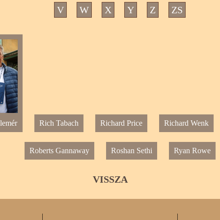
V
W
X
Y
Z
ZS
lemér
Rich Tabach
Richard Price
Richard Wenk
Roberts Gannaway
Roshan Sethi
Ryan Rowe
VISSZA