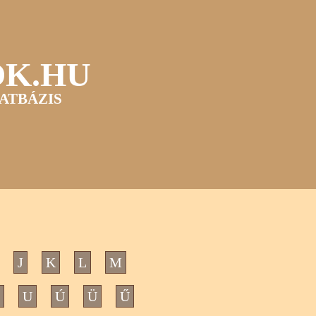
OK.HU
ATBÁZIS
J
K
L
M
U
Ú
Ü
Ű