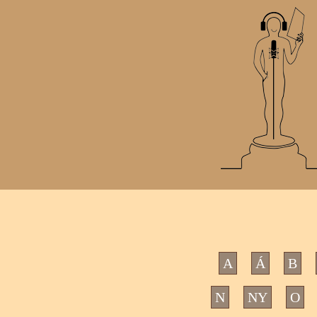
A
Á
B
N
NY
O