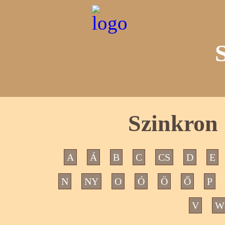
Szinkron 
A
Á
B
C
CS
D
E
N
NY
O
Ó
Ö
Ő
P
V
W