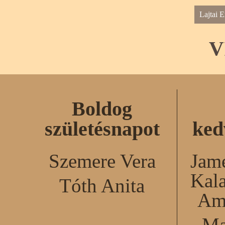
Lajtai E
V
Boldog
születésnapot
ked
Szemere Vera
Jame
Kal
Tóth Anita
Am
Ma