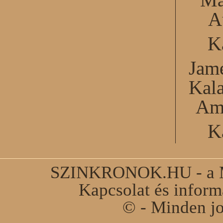
A
K
Jame
Kal
Am
K
SZINKRONOK.HU - a Ma
Kapcsolat és infor
© - Minden jo