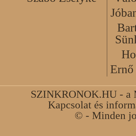
Jóba
Bar
Sün
Ho
Ernő 
SZINKRONOK.HU - a Ma
Kapcsolat és infor
© - Minden jo