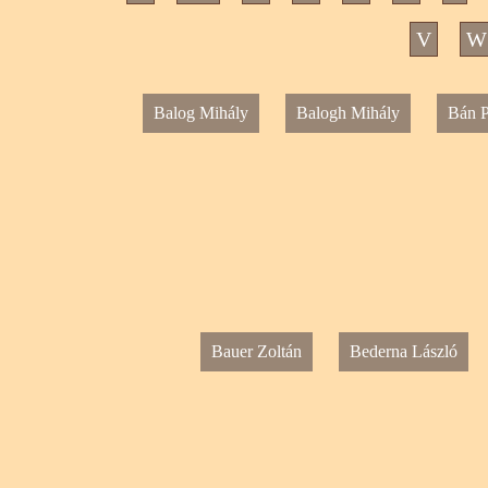
V
W
Balog Mihály
Balogh Mihály
Bán P
Bauer Zoltán
Bederna László