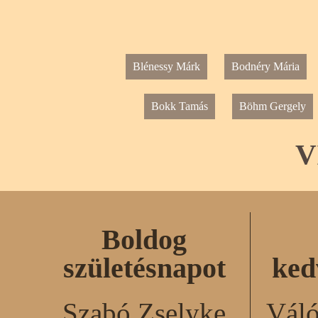
Blénessy Márk
Bodnéry Mária
Bokk Tamás
Böhm Gergely
V
Boldog
születésnapot
ked
Szabó Zselyke
Váló