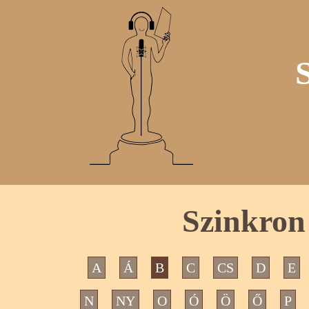
Szinkro
A
Á
B
C
CS
D
E
N
NY
O
Ó
Ö
Ő
P