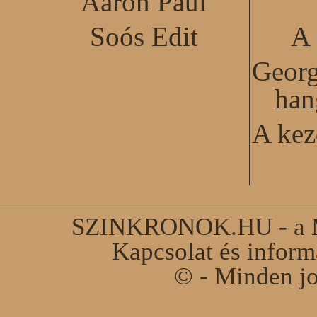
Aaron Paul
Soós Edit
A 
Georg
han
A kez
SZINKRONOK.HU - a Ma
Kapcsolat és infor
© - Minden jo