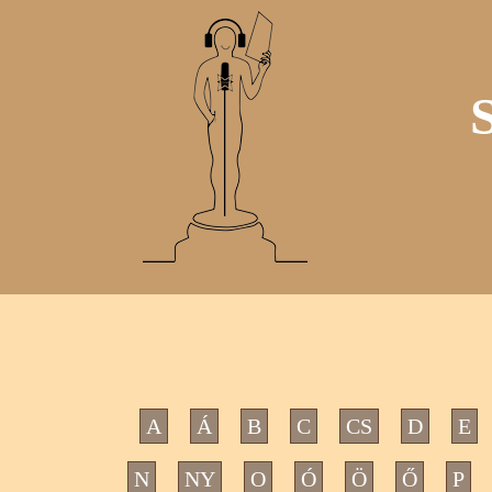
A
Á
B
C
CS
D
E
N
NY
O
Ó
Ö
Ő
P