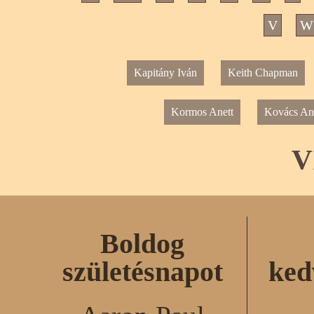
V
W
Kapitány Iván
Keith Chapman
Kormos Anett
Kovács And
V
Boldog
születésnapot
ked