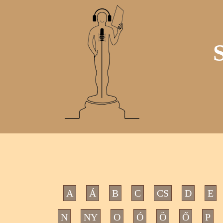
A
Á
B
C
CS
D
E
N
NY
O
Ó
Ö
Ő
P