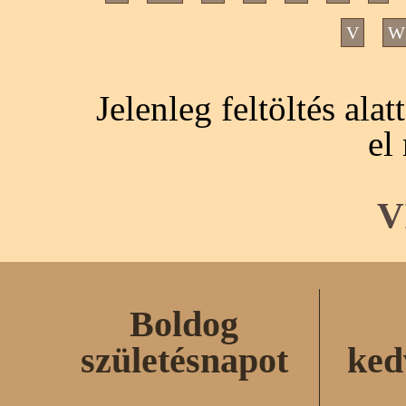
V
W
Jelenleg feltöltés ala
el
V
Boldog
születésnapot
ked