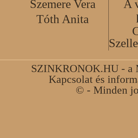
Szemere Vera
A 
Tóth Anita
C
Szell
SZINKRONOK.HU - a Ma
Kapcsolat és infor
© - Minden jo