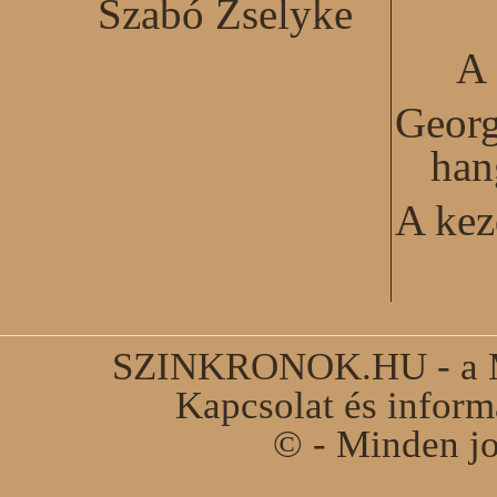
Szabó Zselyke
A 
Georg
han
A kez
SZINKRONOK.HU - a Ma
Kapcsolat és infor
© - Minden jo