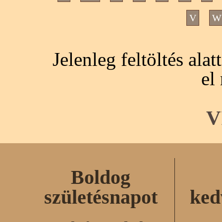
V
W
Jelenleg feltöltés ala
el
V
Boldog
születésnapot
ked