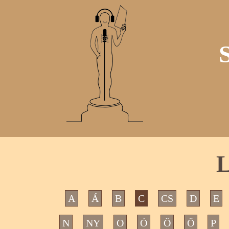
L
A
Á
B
C
CS
D
E
N
NY
O
Ó
Ö
Ő
P