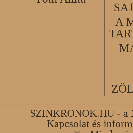
SA
A 
TA
M
ZÖ
SZINKRONOK.HU - a Ma
Kapcsolat és infor