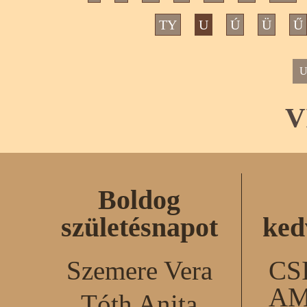
TY
U
Ú
Ü
Ű
U
V
Boldog
születésnapot
ked
Szemere Vera
CS
AM
Tóth Anita