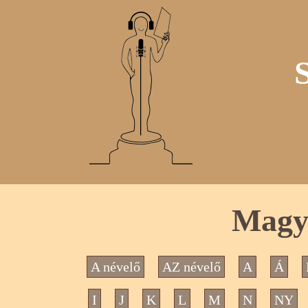
Magya
A névelő
AZ névelő
A
Á
I
J
K
L
M
N
NY