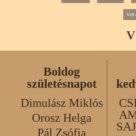
Volt
V
Boldog
születésnapot
ked
Dimulász Miklós
CS
AM
Orosz Helga
SA
Pál Zsófia