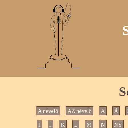
S
A névelő
AZ névelő
A
Á
I
J
K
L
M
N
NY