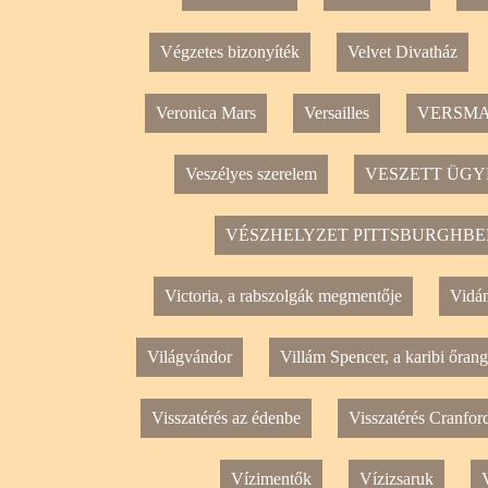
Végzetes bizonyíték
Velvet Divatház
Veronica Mars
Versailles
VERSMAR
Veszélyes szerelem
VESZETT ÜGY
VÉSZHELYZET PITTSBURGHBE
Victoria, a rabszolgák megmentője
Vidá
Világvándor
Villám Spencer, a karibi őrang
Visszatérés az édenbe
Visszatérés Cranfor
Vízimentők
Vízizsaruk