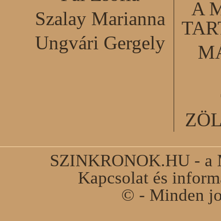
A 
Szalay Marianna
TA
Ungvári Gergely
M
ZÖ
SZINKRONOK.HU - a Ma
Kapcsolat és infor
© - Minden jo