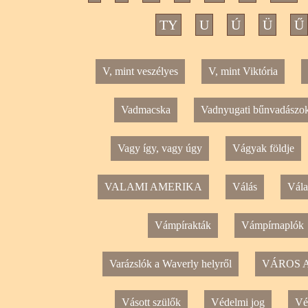
TY
U
Ú
Ü
Ű
V, mint veszélyes
V, mint Viktória
Vadmacska
Vadnyugati bűnvadászo
Vagy így, vagy úgy
Vágyak földje
VALAMI AMERIKA
Válás
Vála
Vámpírakták
Vámpírnaplók
Varázslók a Waverly helyről
VÁROS 
Vásott szülők
Védelmi jog
Vé