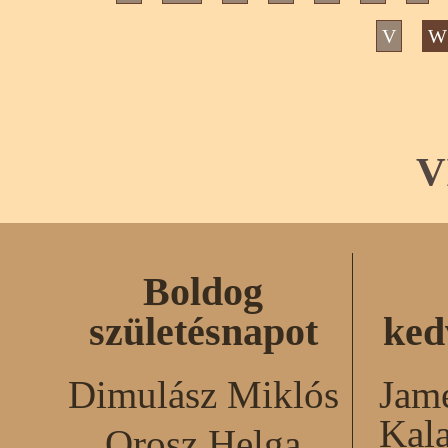
V
W
V
Boldog
születésnapot
ked
Dimulász Miklós
Jame
Kal
Orosz Helga