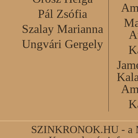
Am
Pál Zsófia
Ma
Szalay Marianna
A
Ungvári Gergely
K
Jame
Kal
Am
K
SZINKRONOK.HU - a Ma