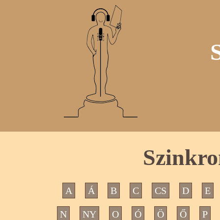
Szinkro
A
Á
B
C
CS
D
E
N
NY
O
Ó
Ö
Ő
P