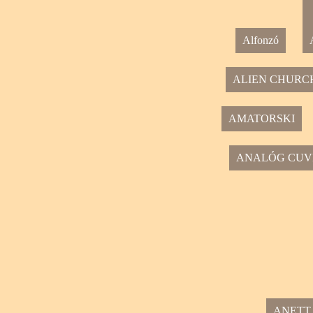
Alfonzó
ALIEN CHURC
AMATORSKI
ANALÓG CUV
ANETT