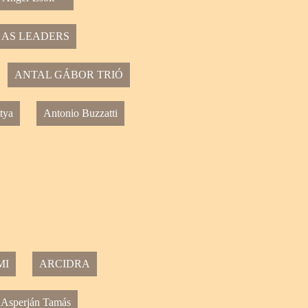
 AS LEADERS
ANTAL GÁBOR TRIÓ
tya
Antonio Buzzatti
MI
ARCIDRA
Asperján Tamás