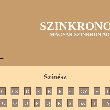
SZINKRON
MAGYAR SZINKRON AD
Színész
C
CS
D
E
É
F
G
GY
H
I
Ó
Ö
Ő
P
Q
R
S
SZ
T
TY