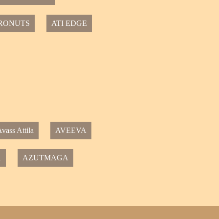
RONUTS
ATI EDGE
vass Attila
AVEEVA
A
AZUTMAGA