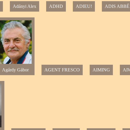
Adányi Alex
ADHD
ADIEU!
ADIS ABBÉ
Agárdy Gábor
AGENT FRESCO
AIMING
AI