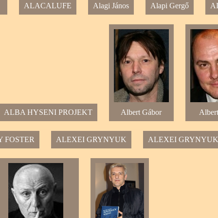
ALACALUFE
Alagi János
Alapi Gergő
A
ALBA HYSENI PROJEKT
Albert Gábor
Albert
Y FOSTER
ALEXEI GRYNYUK
ALEXEI GRYNYU