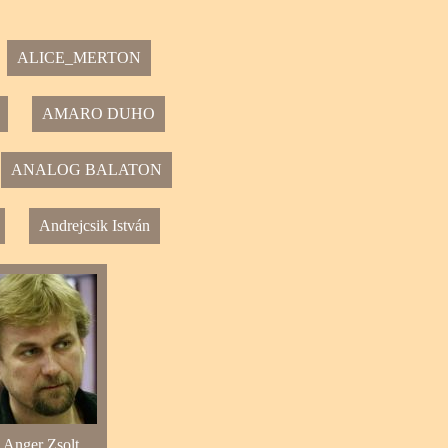
ALICE_MERTON
AMARO DUHO
ANALOG BALATON
Andrejcsik István
Anger Zsolt