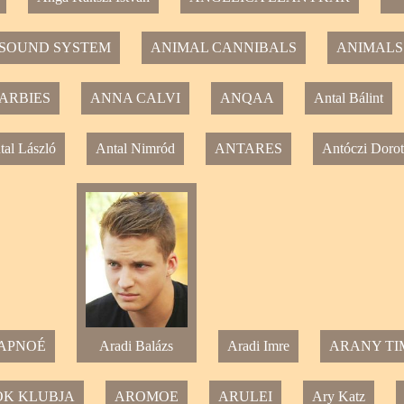
 SOUND SYSTEM
ANIMAL CANNIBALS
ANIMALS
ARBIES
ANNA CALVI
ANQAA
Antal Bálint
tal László
Antal Nimród
ANTARES
Antóczi Dorot
APNOÉ
Aradi Balázs
Aradi Imre
ARANY TI
K KLUBJA
AROMOE
ARULEI
Ary Katz