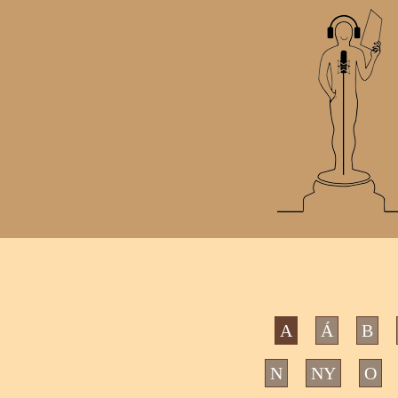
A
Á
B
N
NY
O