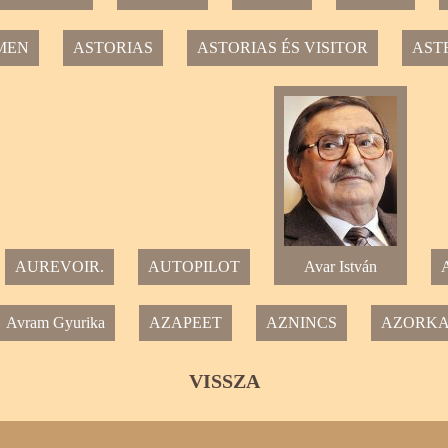
MEN
ASTORIAS
ASTORIAS ÉS VISITOR
AST
AUREVOIR.
AUTOPILOT
Avar István
A
Avram Gyurika
AZAPEET
AZNINCS
AZORK
VISSZA