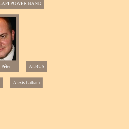
LAPI POWER BAND
 Péter
ALBUS
K
Alexis Latham