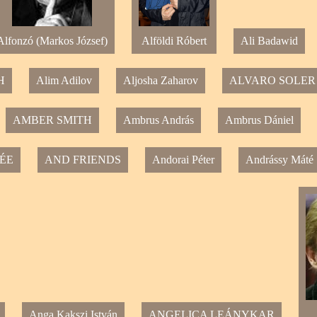
Alfonzó (Markos József)
Alföldi Róbert
Ali Badawid
H
Alim Adilov
Aljosha Zaharov
ALVARO SOLER
AMBER SMITH
Ambrus András
Ambrus Dániel
ÉE
AND FRIENDS
Andorai Péter
Andrássy Máté
Anga Kakszi István
ANGELICA LEÁNYKAR