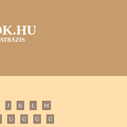
OK.HU
ATBÁZIS
J
K
L
M
U
Ú
Ü
Ű