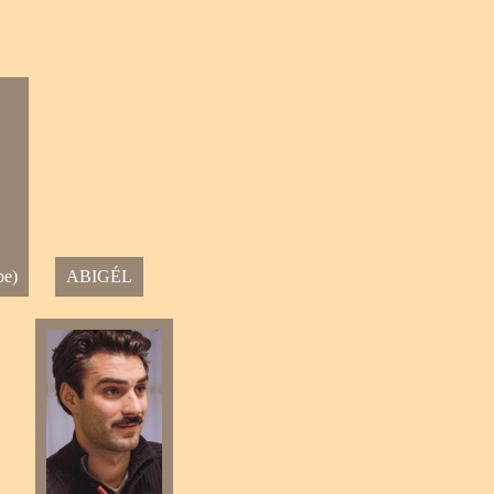
be)
ABIGÉL