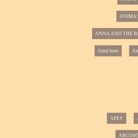
ANIMA
ANNA AND THE B
Antal Imre
An
APEY
ARCOSO