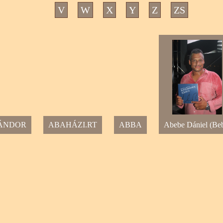
V
W
X
Y
Z
ZS
SÁNDOR
ABAHÁZI.RT
ABBA
Abebe Dániel (Be