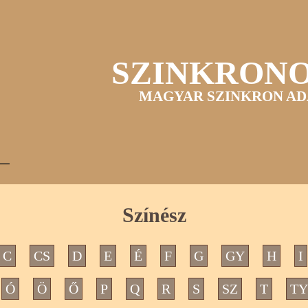
SZINKRON
MAGYAR SZINKRON AD
Színész
C
CS
D
E
É
F
G
GY
H
I
Ó
Ö
Ő
P
Q
R
S
SZ
T
TY