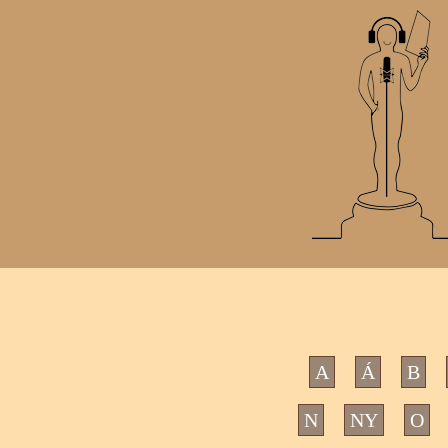
A
Á
B
N
NY
O