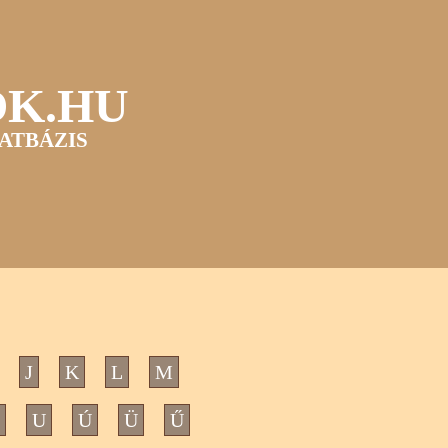
OK.HU
ATBÁZIS
J
K
L
M
U
Ú
Ü
Ű