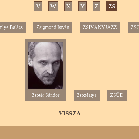
V
W
X
Y
Z
ZS
mlye Balázs
Zsigmond István
ZSIVÁNYJAZZ
ZS
Zsótér Sándor
Zsozéatya
ZSÜD
VISSZA