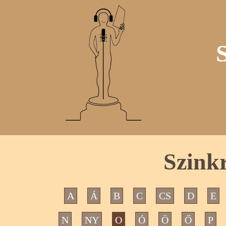
Szink
A
Á
B
C
CS
D
E
N
NY
O
Ó
Ö
Ő
P