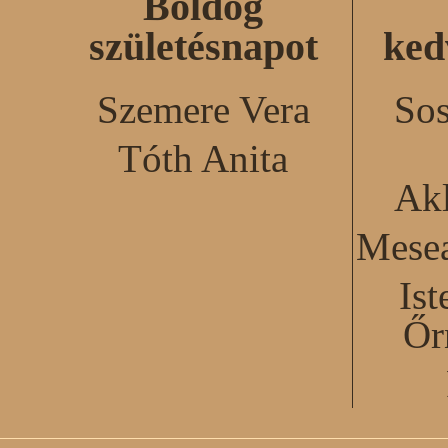
Boldog
születésnapot
ked
Szemere Vera
Sos
Tóth Anita
Akl
Mesea
Ist
Őr