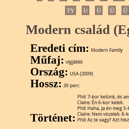
TY
U
Ú
Ü
Ű
Modern család (E
Eredeti cím:
Modern Family
Műfaj:
vígjáték
Ország:
USA (2009)
Hossz:
30 perc
Phil
: 7-kor kelünk, és a
Claire
: Én 6-kor kelek.
Phil
: Haha, ja én meg 5-
Claire
: Nem viccelek. 6-k
Történet:
Phil
: Az te vagy? Azt h