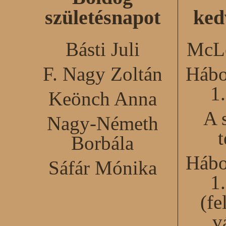
születésnapot
ked
Básti Juli
McLe
F. Nagy Zoltán
Hábo
1
Keönch Anna
A 
Nagy-Németh
Borbála
Hábo
Sáfár Mónika
1
(fe
v