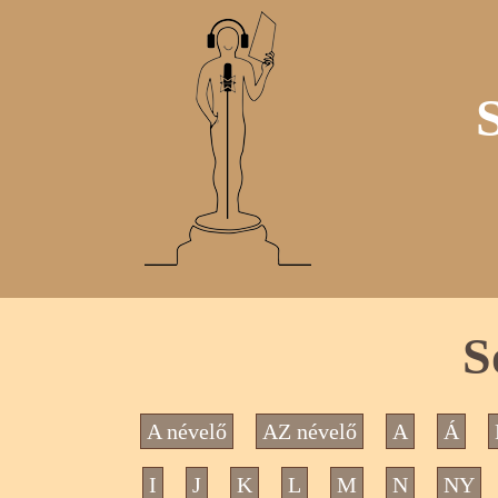
S
A névelő
AZ névelő
A
Á
I
J
K
L
M
N
NY