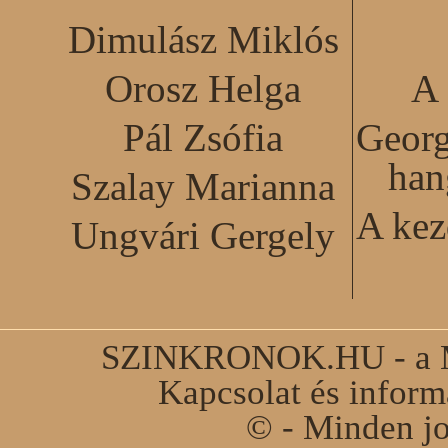
Dimulász Miklós
Orosz Helga
A 
Pál Zsófia
Georg
han
Szalay Marianna
A kez
Ungvári Gergely
SZINKRONOK.HU - a Ma
Kapcsolat és infor
© - Minden jo