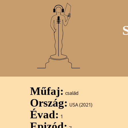
Műfaj:
család
Ország:
USA (2021)
Évad:
1
Epizód: