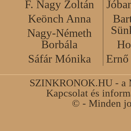
F. Nagy Zoltán
Jóba
Keönch Anna
Bar
Sün
Nagy-Németh
Borbála
Ho
Sáfár Mónika
Ernő 
SZINKRONOK.HU - a Ma
Kapcsolat és infor
© - Minden jo