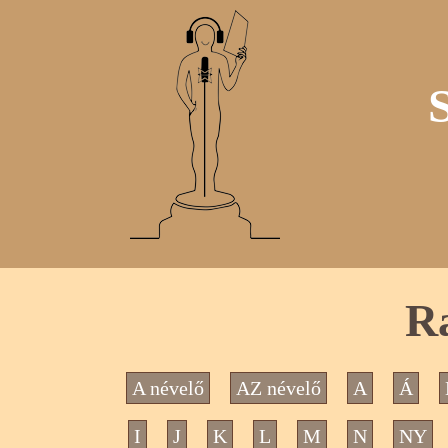
Ra
A névelő
AZ névelő
A
Á
I
J
K
L
M
N
NY