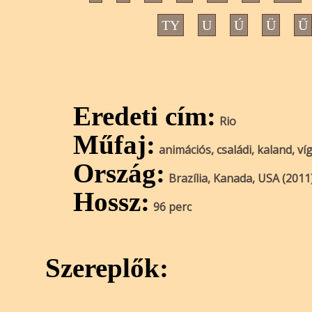
TY
U
Ú
Ü
Ű
Eredeti cím:
Rio
Műfaj:
animációs, családi, kaland, ví
Ország:
Brazília, Kanada, USA (2011
Hossz:
96 perc
Szereplők: