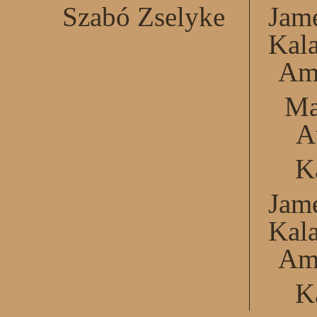
Szabó Zselyke
Jame
Kal
Am
Ma
A
K
Jame
Kal
Am
K