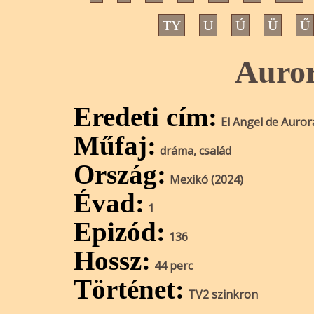
TY
U
Ú
Ü
Ű
Auror
Eredeti cím:
El Angel de Auror
Műfaj:
dráma, család
Ország:
Mexikó (2024)
Évad:
1
Epizód:
136
Hossz:
44 perc
Történet:
TV2 szinkron