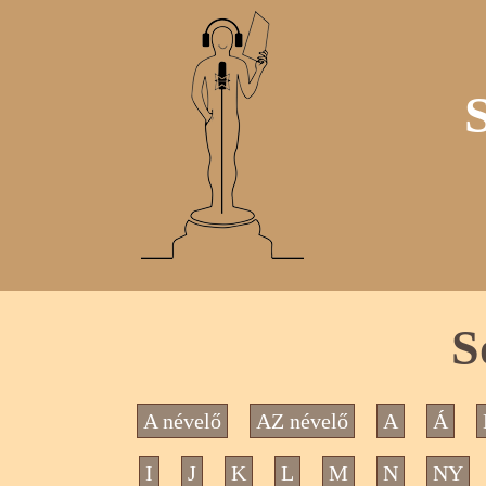
S
A névelő
AZ névelő
A
Á
I
J
K
L
M
N
NY