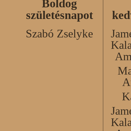
Boldog
születésnapot
ked
Szabó Zselyke
Jame
Kal
Am
Ma
A
K
Jame
Kal