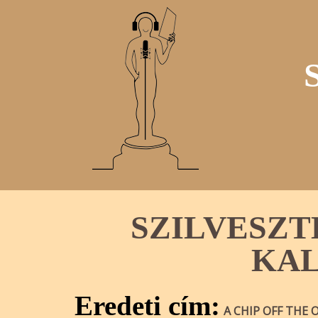
SZILVESZT
KAL
Eredeti cím:
A CHIP OFF THE 