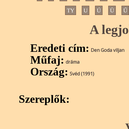
TY
U
Ú
Ü
Ű
A legj
Eredeti cím:
Den Goda viljan
Műfaj:
dráma
Ország:
Svéd (1991)
Szereplők: