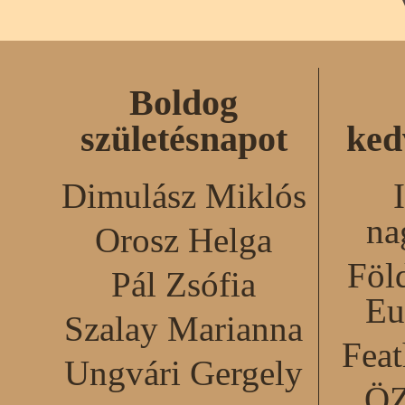
Boldog
születésnapot
ked
Dimulász Miklós
na
Orosz Helga
Föl
Pál Zsófia
Eu
Szalay Marianna
Feat
Ungvári Gergely
Ö