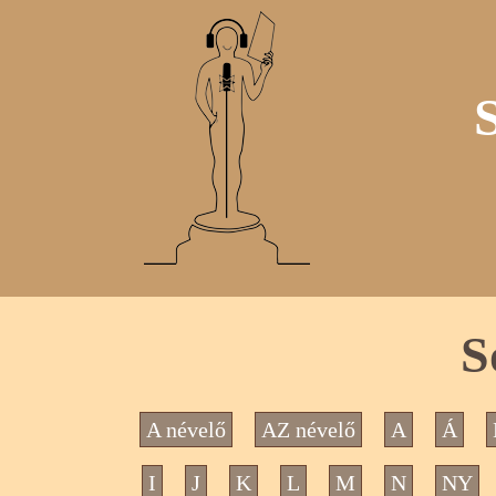
S
A névelő
AZ névelő
A
Á
I
J
K
L
M
N
NY