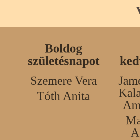
Boldog
születésnapot
ked
Szemere Vera
Jame
Kal
Tóth Anita
Am
Ma
A