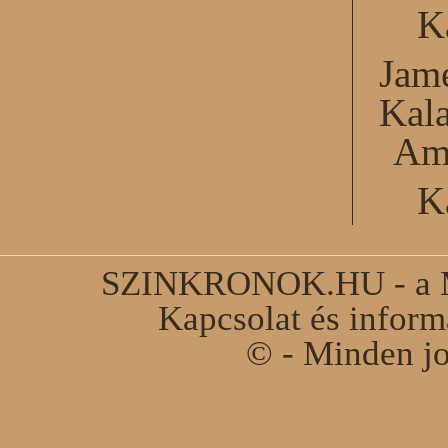
K
Jame
Kal
Am
K
SZINKRONOK.HU - a Ma
Kapcsolat és infor
© - Minden jo