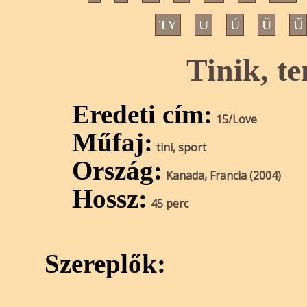
TY
U
Ú
Ü
Ű
Tinik, te
Eredeti cím:
15/Love
Műfaj:
tini, sport
Ország:
Kanada, Francia (2004)
Hossz:
45 perc
Szereplők: