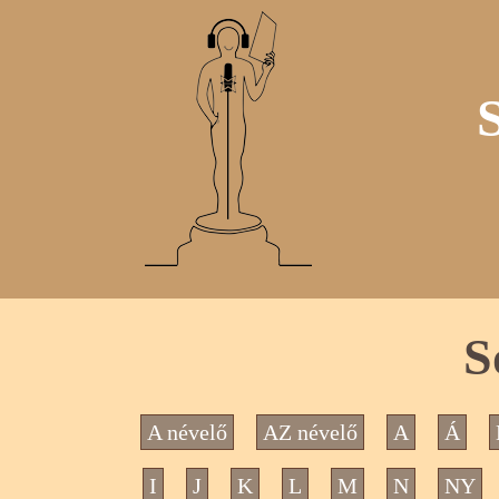
S
A névelő
AZ névelő
A
Á
I
J
K
L
M
N
NY