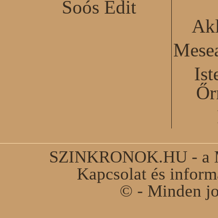
Soós Edit
Akl
Mesea
Ist
Őr
SZINKRONOK.HU - a Ma
Kapcsolat és infor
© - Minden jo