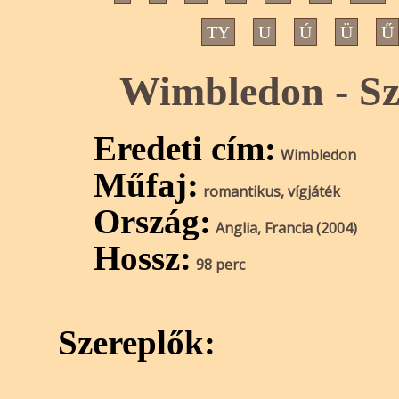
TY
U
Ú
Ü
Ű
Wimbledon - Sze
Eredeti cím:
Wimbledon
Műfaj:
romantikus, vígjáték
Ország:
Anglia, Francia (2004)
Hossz:
98 perc
Szereplők: