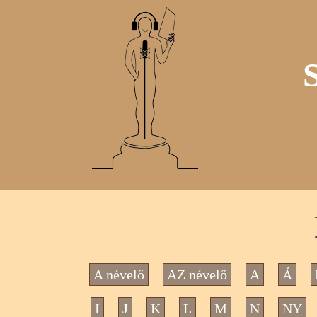
A névelő
AZ névelő
A
Á
I
J
K
L
M
N
NY