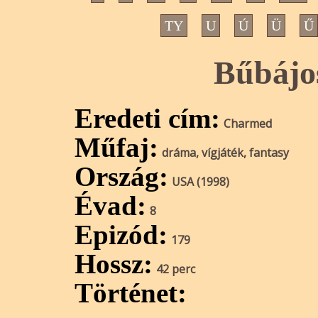
TY
U
Ú
Ü
Ű
Bűbájo
Eredeti cím:
Charmed
Műfaj:
dráma, vígjáték, fantasy
Ország:
USA (1998)
Évad:
8
Epizód:
179
Hossz:
42 perc
Történet: