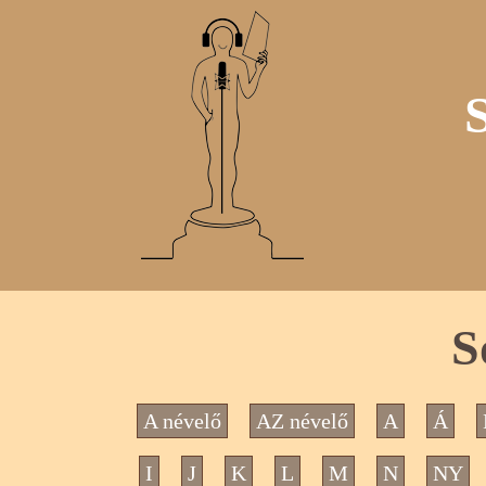
S
A névelő
AZ névelő
A
Á
I
J
K
L
M
N
NY