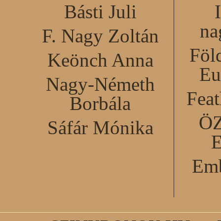
Básti Juli
na
F. Nagy Zoltán
Föl
Keönch Anna
Eu
Nagy-Németh
Feat
Borbála
Ö
Sáfár Mónika
Emb