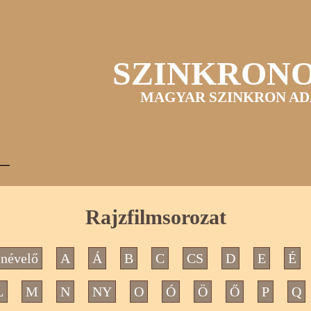
SZINKRON
MAGYAR SZINKRON AD
Rajzfilmsorozat
névelő
A
Á
B
C
CS
D
E
É
L
M
N
NY
O
Ó
Ö
Ő
P
Q