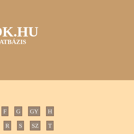
OK.HU
ATBÁZIS
F
G
GY
H
R
S
SZ
T