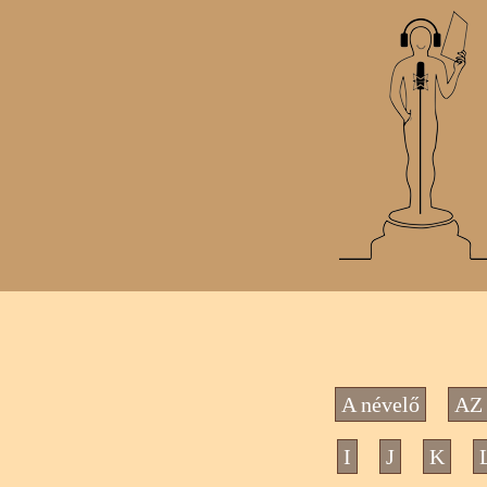
A névelő
AZ 
I
J
K