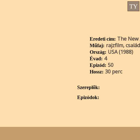
TY
The New 
Eredeti cím:
rajzfilm, család
Műfaj:
USA (1988)
Ország:
4
Évad:
50
Epizód:
30 perc
Hossz:
Szereplők:
Epizódok: