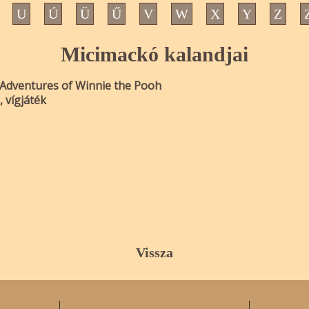
U
Ú
Ü
Ű
V
W
X
Y
Z
Micimackó kalandjai
Adventures of Winnie the Pooh
, vígjáték
Vissza