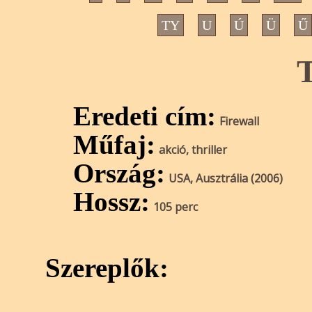
TY
U
Ú
Ü
Ű
T
Eredeti cím:
Firewall
Műfaj:
akció, thriller
Ország:
USA, Ausztrália (2006)
Hossz:
105 perc
Szereplők: