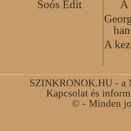
Soós Edit
A 
Georg
han
A kez
SZINKRONOK.HU - a Ma
Kapcsolat és infor
© - Minden jo