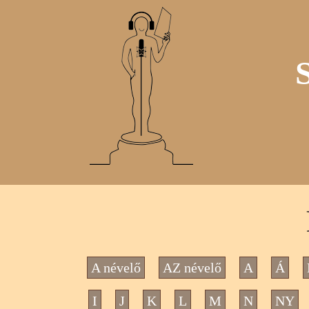
A névelő
AZ névelő
A
Á
I
J
K
L
M
N
NY