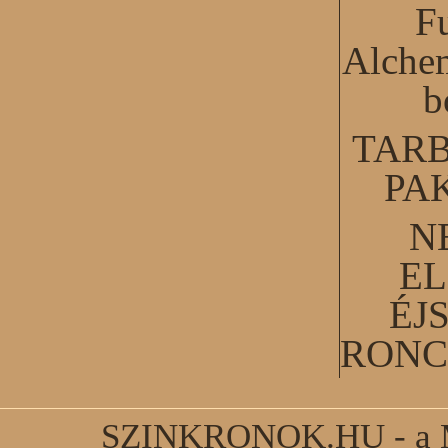
F
Alchem
b
TARB
PA
N
EL
ÉJ
RONC
SZINKRONOK.HU - a Ma