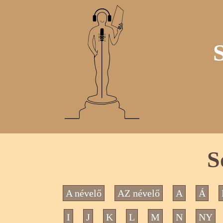
S
A névelő
AZ névelő
A
Á
I
J
K
L
M
N
NY