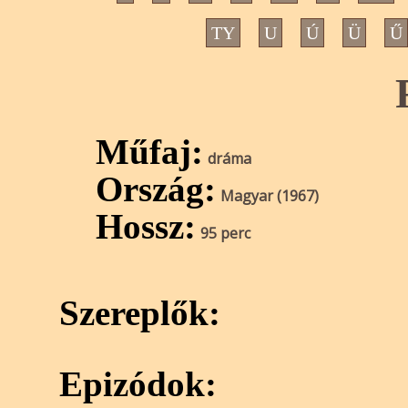
TY
U
Ú
Ü
Ű
Műfaj:
dráma
Ország:
Magyar (1967)
Hossz:
95 perc
Szereplők:
Epizódok: