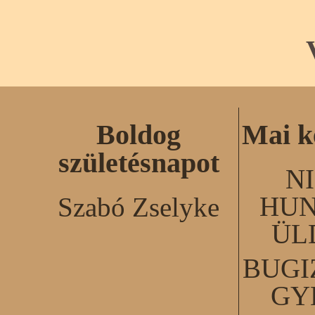
Boldog
Mai k
születésnapot
N
HUN
Szabó Zselyke
ÜL
BUGI
GY