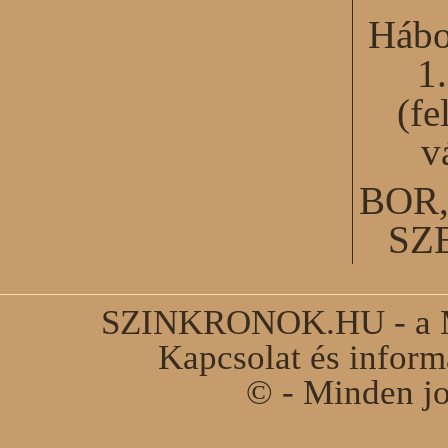
Hábo
1
(fe
v
BOR
SZ
SZINKRONOK.HU - a Ma
Kapcsolat és infor
© - Minden jo