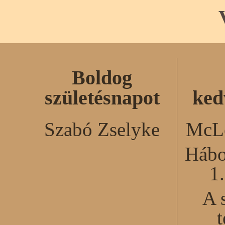
Boldog
születésnapot
ked
Szabó Zselyke
McLe
Hábo
1
A 