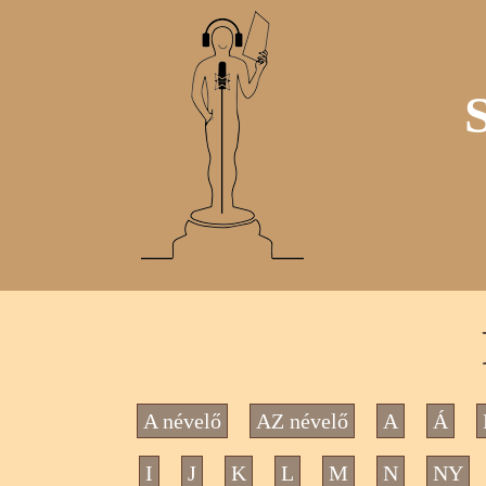
A névelő
AZ névelő
A
Á
I
J
K
L
M
N
NY