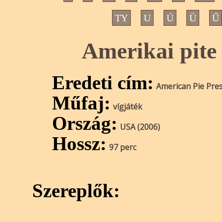
TY
U
Ú
Ü
Ű
Amerikai pite
Eredeti cím:
American Pie Pre
Műfaj:
vígjáték
Ország:
USA (2006)
Hossz:
97 perc
Szereplők: