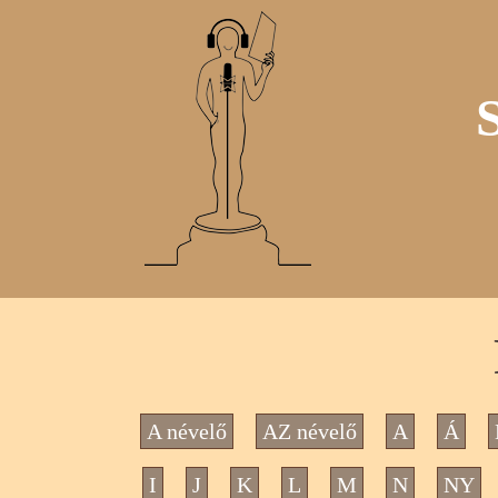
A névelő
AZ névelő
A
Á
I
J
K
L
M
N
NY