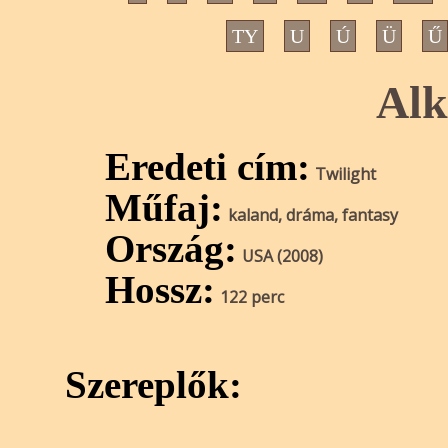
TY
U
Ú
Ü
Ű
Alk
Eredeti cím:
Twilight
Műfaj:
kaland, dráma, fantasy
Ország:
USA (2008)
Hossz:
122 perc
Szereplők: