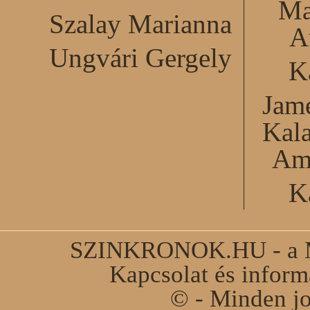
Ma
Szalay Marianna
A
Ungvári Gergely
K
Jame
Kal
Am
K
SZINKRONOK.HU - a Ma
Kapcsolat és infor
© - Minden jo