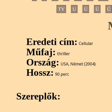
TY
U
Ú
Ü
Ű
Eredeti cím:
Cellular
Műfaj:
thriller
Ország:
USA, Német (2004)
Hossz:
90 perc
Szereplők: