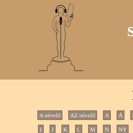
A névelő
AZ névelő
A
Á
I
J
K
L
M
N
NY