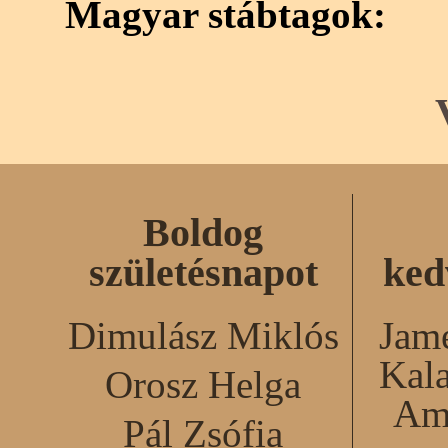
Magyar stábtagok:
Boldog
születésnapot
ked
Dimulász Miklós
Jame
Kal
Orosz Helga
Am
Pál Zsófia