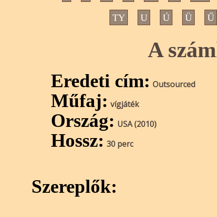
TY
U
Ú
Ü
Ű
A szám
Eredeti cím:
Outsourced
Műfaj:
vígjáték
Ország:
USA (2010)
Hossz:
30 perc
Szereplők: