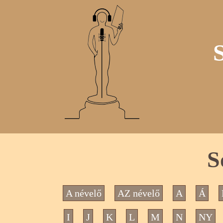
S
A névelő
AZ névelő
A
Á
I
J
K
L
M
N
NY