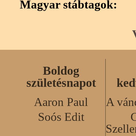
Magyar stábtagok:
Boldog
születésnapot
ked
Aaron Paul
A ván
Soós Edit
C
Szell