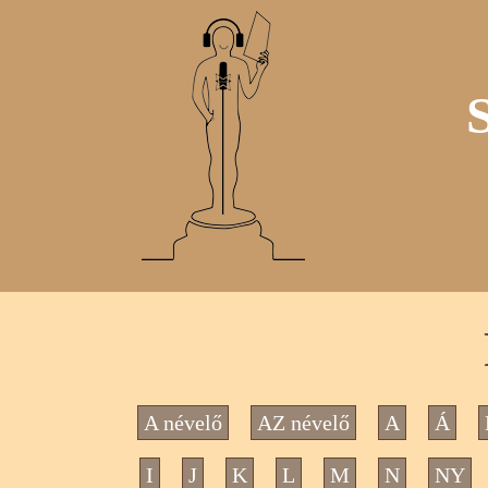
A névelő
AZ névelő
A
Á
I
J
K
L
M
N
NY