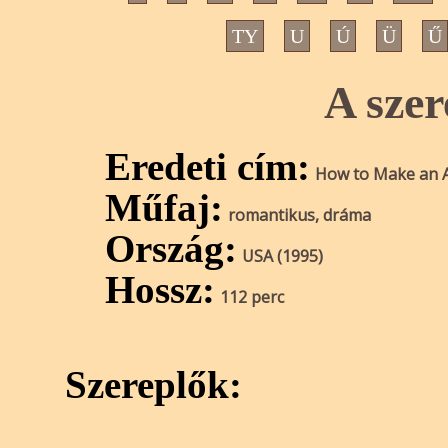
TY
U
Ú
Ü
Ű
A szer
Eredeti cím:
How to Make an A
Műfaj:
romantikus, dráma
Ország:
USA (1995)
Hossz:
112 perc
Szereplők: