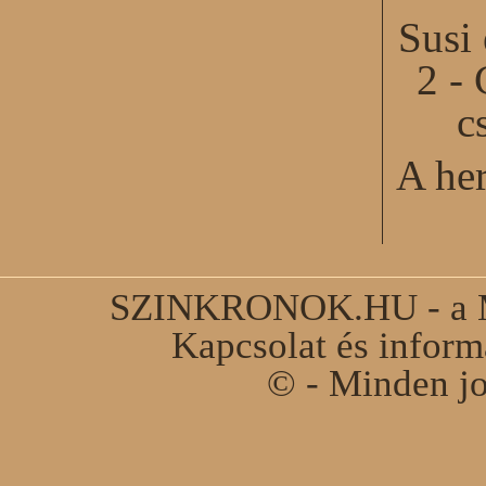
Susi
2 - 
c
A he
SZINKRONOK.HU - a Ma
Kapcsolat és infor
© - Minden jo