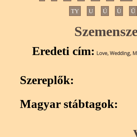
TY
U
Ú
Ü
Ű
Szemensze
Eredeti cím:
Love, Wedding, M
Szereplők:
Magyar stábtagok: