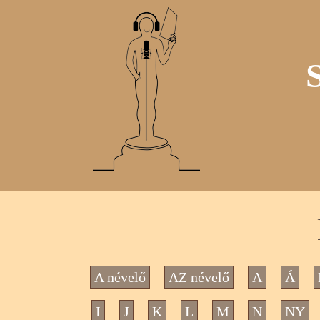
A névelő
AZ névelő
A
Á
I
J
K
L
M
N
NY