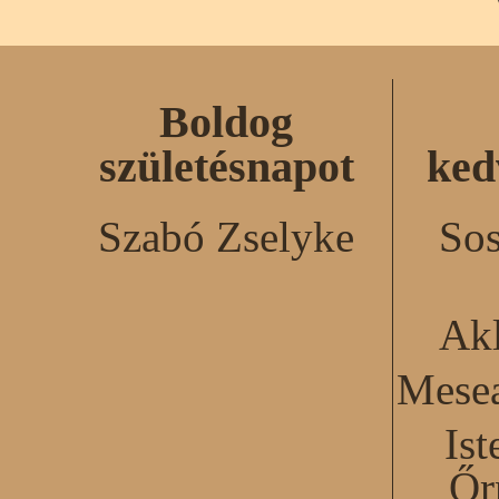
Boldog
születésnapot
ked
Szabó Zselyke
Sos
Akl
Mesea
Ist
Őr