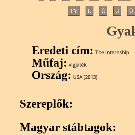
TY
U
Ú
Ü
Ű
Gya
Eredeti cím:
The Internship
Műfaj:
vígjáték
Ország:
USA (2013)
Szereplők:
Magyar stábtagok: