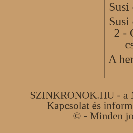
Susi
Susi
2 - 
c
A he
SZINKRONOK.HU - a Ma
Kapcsolat és infor
© - Minden jo