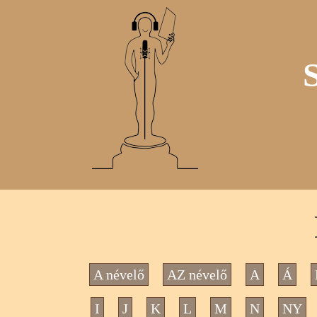
A névelő
AZ névelő
A
Á
I
J
K
L
M
N
NY