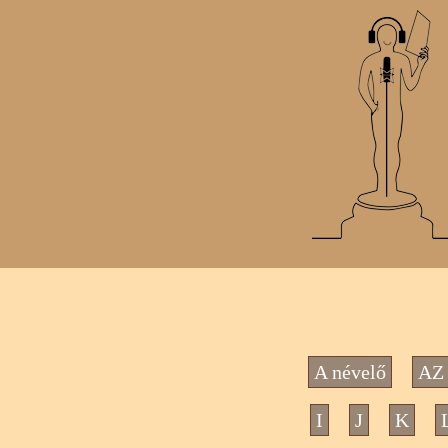
A névelő
AZ 
I
J
K