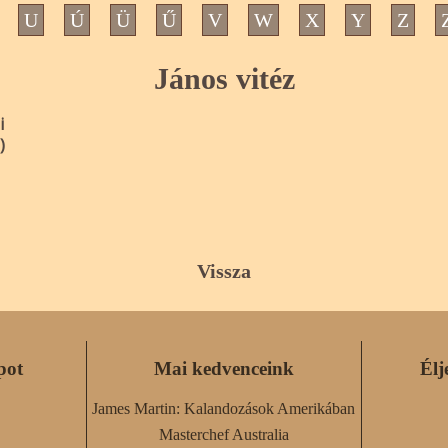
U
Ú
Ü
Ű
V
W
X
Y
Z
János vitéz
i
)
Vissza
pot
Mai kedvenceink
Élj
James Martin: Kalandozások Amerikában
Masterchef Australia