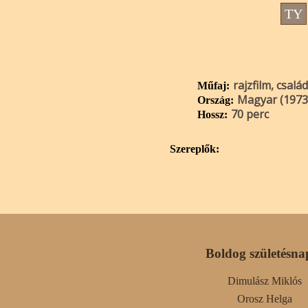
TY
rajzfilm, család
Műfaj:
Magyar (1973
Ország:
70 perc
Hossz:
Szereplők:
Boldog születésna
Dimulász Miklós
Orosz Helga