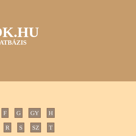
OK.HU
ATBÁZIS
F
G
GY
H
R
S
SZ
T