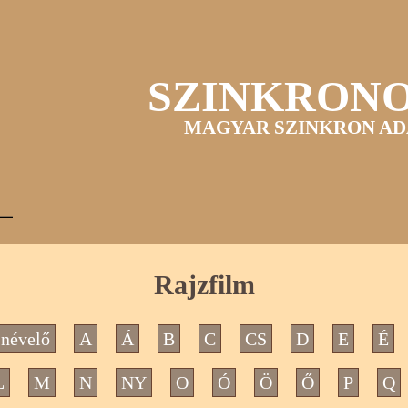
SZINKRON
MAGYAR SZINKRON AD
Rajzfilm
névelő
A
Á
B
C
CS
D
E
É
L
M
N
NY
O
Ó
Ö
Ő
P
Q