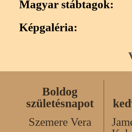
Magyar stábtagok:
Képgaléria:
Boldog
születésnapot
ked
Szemere Vera
Jame