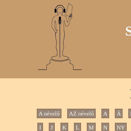
A névelő
AZ névelő
A
Á
I
J
K
L
M
N
NY