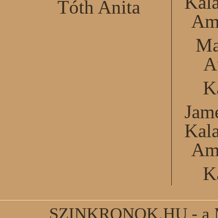
Kal
Tóth Anita
Am
Ma
A
K
Jame
Kal
Am
K
SZINKRONOK.HU - a Ma