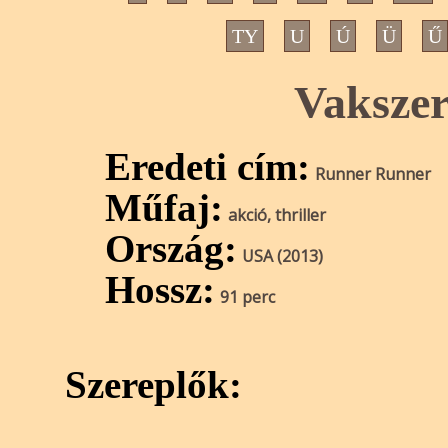
TY
U
Ú
Ü
Ű
Vakszer
Eredeti cím:
Runner Runner
Műfaj:
akció, thriller
Ország:
USA (2013)
Hossz:
91 perc
Szereplők: