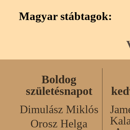
Magyar stábtagok:
Boldog
születésnapot
ked
Dimulász Miklós
Jame
Kal
Orosz Helga