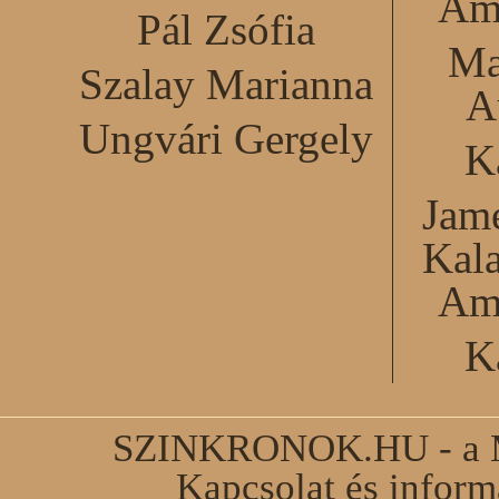
Am
Pál Zsófia
Ma
Szalay Marianna
A
Ungvári Gergely
K
Jame
Kal
Am
K
SZINKRONOK.HU - a Ma
Kapcsolat és infor