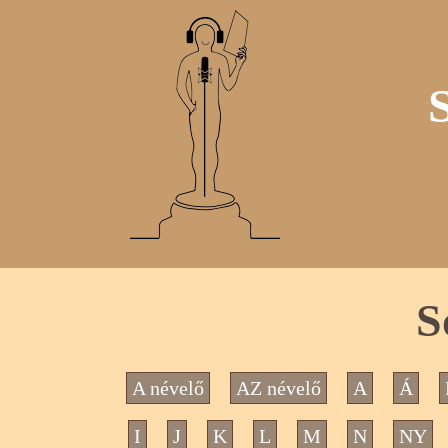
S
A névelő
AZ névelő
A
Á
I
J
K
L
M
N
NY