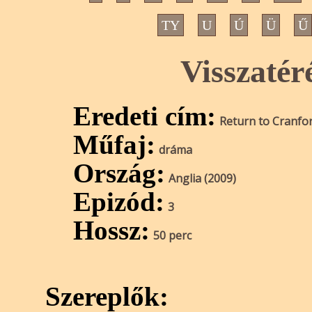
TY
U
Ú
Ü
Ű
Visszatér
Eredeti cím:
Return to Cranfo
Műfaj:
dráma
Ország:
Anglia (2009)
Epizód:
3
Hossz:
50 perc
Szereplők: