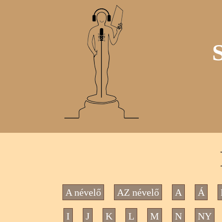
A névelő
AZ névelő
A
Á
I
J
K
L
M
N
NY