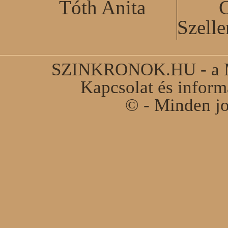
Tóth Anita
C
Szell
SZINKRONOK.HU - a Ma
Kapcsolat és infor
© - Minden jo