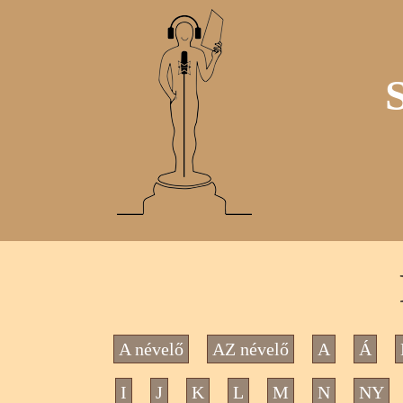
A névelő
AZ névelő
A
Á
I
J
K
L
M
N
NY