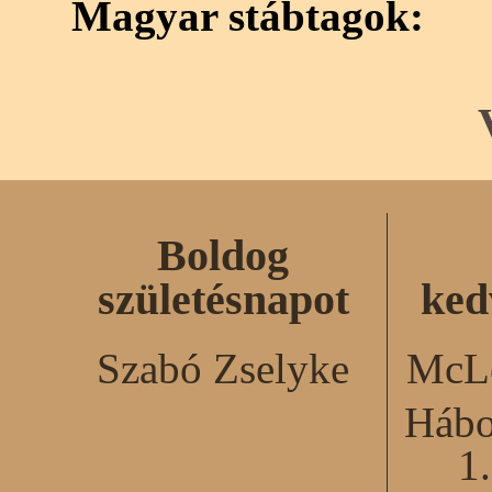
Magyar stábtagok:
Boldog
születésnapot
ked
Szabó Zselyke
McLe
Hábo
1