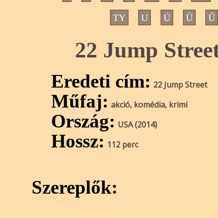
TY
U
Ú
Ü
Ű
22 Jump Street
Eredeti cím:
22 Jump Street
Műfaj:
akció, komédia, krimi
Ország:
USA (2014)
Hossz:
112 perc
Szereplők: