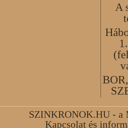
A 
Hábo
1
(fe
v
BOR
SZ
SZINKRONOK.HU - a Ma
Kapcsolat és infor