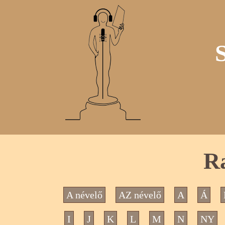
Ra
A névelő
AZ névelő
A
Á
I
J
K
L
M
N
NY