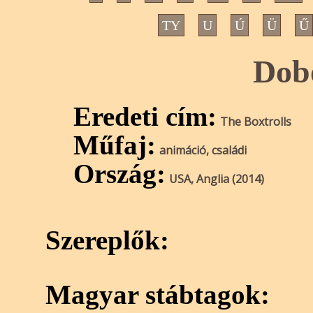
TY
U
Ú
Ü
Ű
Dobo
Eredeti cím:
The Boxtrolls
Műfaj:
animáció, családi
Ország:
USA, Anglia (2014)
Szereplők:
Magyar stábtagok: