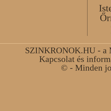
Ist
Őr
SZINKRONOK.HU - a Ma
Kapcsolat és infor
© - Minden jo