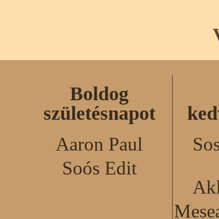
Boldog
születésnapot
ked
Aaron Paul
Sos
Soós Edit
Akl
Mesea