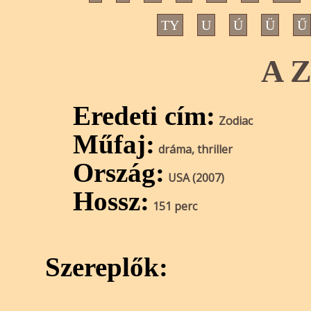
TY
U
Ú
Ü
Ű
A Z
Eredeti cím:
Zodiac
Műfaj:
dráma, thriller
Ország:
USA (2007)
Hossz:
151 perc
Szereplők: