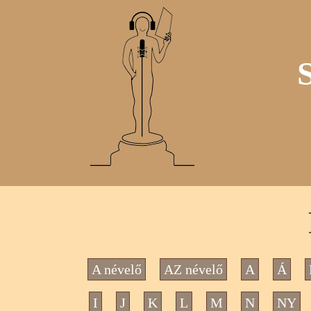
A névelő
AZ névelő
A
Á
I
J
K
L
M
N
NY