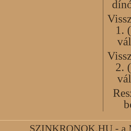
dín
Viss
1. 
vál
Viss
2. 
vál
Res
b
SZINKRONOK.HU - a Ma