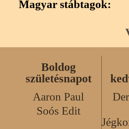
Magyar stábtagok:
Boldog
születésnapot
ked
Aaron Paul
Der
Soós Edit
Jégko