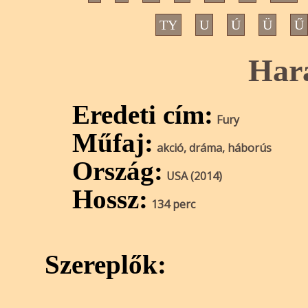
TY
U
Ú
Ü
Ű
Hara
Eredeti cím:
Fury
Műfaj:
akció, dráma, háborús
Ország:
USA (2014)
Hossz:
134 perc
Szereplők: