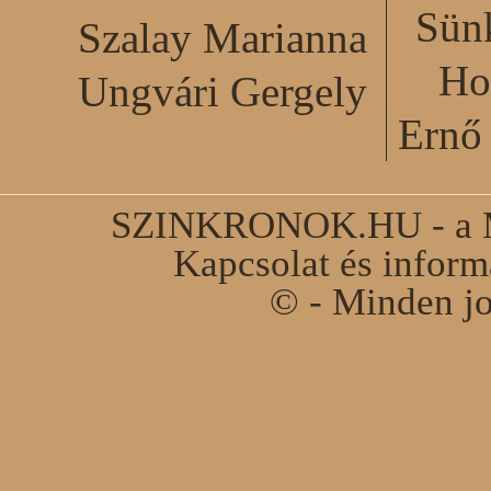
Sün
Szalay Marianna
Ho
Ungvári Gergely
Ernő 
SZINKRONOK.HU - a Ma
Kapcsolat és infor
© - Minden jo