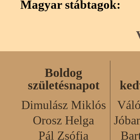
Magyar stábtagok:
Boldog
születésnapot
ked
Dimulász Miklós
Váló
Orosz Helga
Jóba
Pál Zsófia
Bar