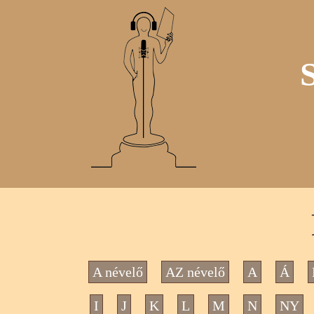
A névelő
AZ névelő
A
Á
I
J
K
L
M
N
NY