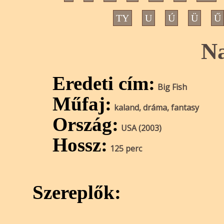
TY
U
Ú
Ü
Ű
Na
Eredeti cím:
Big Fish
Műfaj:
kaland, dráma, fantasy
Ország:
USA (2003)
Hossz:
125 perc
Szereplők: