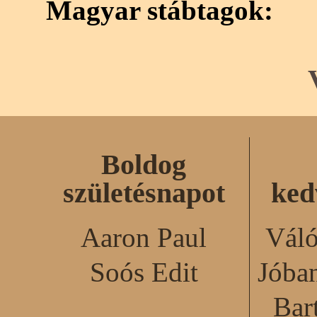
Magyar stábtagok:
Boldog
születésnapot
ked
Aaron Paul
Váló
Soós Edit
Jóba
Bar