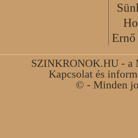
Sün
Ho
Ernő 
SZINKRONOK.HU - a Ma
Kapcsolat és infor
© - Minden jo