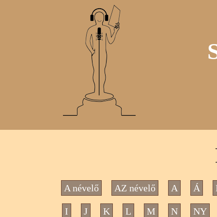
A névelő
AZ névelő
A
Á
I
J
K
L
M
N
NY