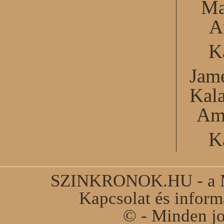
Ma
A
K
Jame
Kal
Am
K
SZINKRONOK.HU - a Ma
Kapcsolat és infor
© - Minden jo