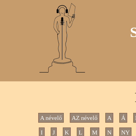
A névelő
AZ névelő
A
Á
I
J
K
L
M
N
NY