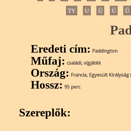
TY
U
Ú
Ü
Ű
Pad
Eredeti cím:
Paddington
Műfaj:
családi, vígjáték
Ország:
Francia, Egyesült Királyság 
Hossz:
95 perc
Szereplők: