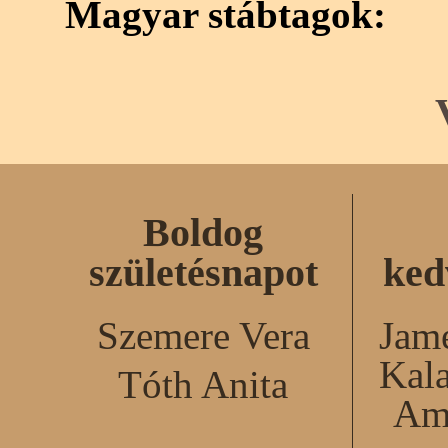
Magyar stábtagok:
Boldog
születésnapot
ked
Szemere Vera
Jame
Kal
Tóth Anita
Am