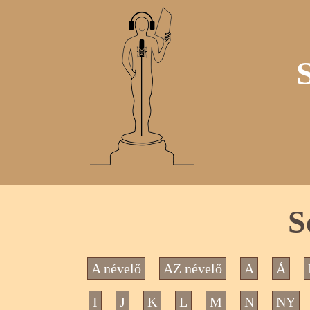
S
A névelő
AZ névelő
A
Á
I
J
K
L
M
N
NY