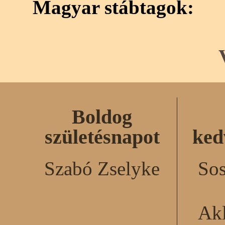
Magyar stábtagok:
Boldog
születésnapot
ked
Szabó Zselyke
Sos
Akl