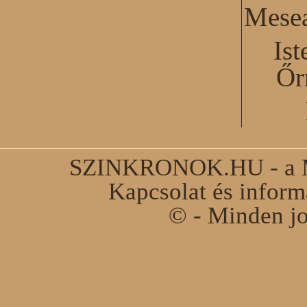
Mesea
Ist
Őr
SZINKRONOK.HU - a Ma
Kapcsolat és infor
© - Minden jo