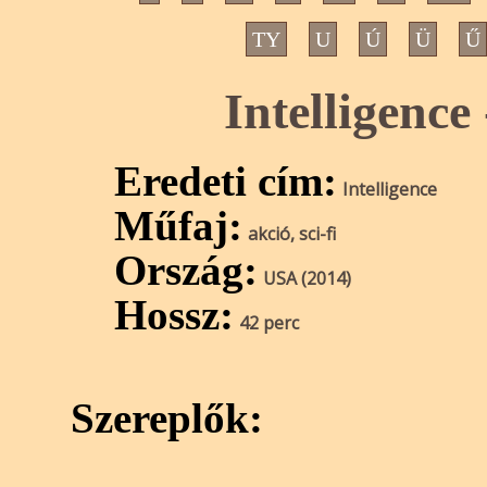
TY
U
Ú
Ü
Ű
Intelligence
Eredeti cím:
Intelligence
Műfaj:
akció, sci-fi
Ország:
USA (2014)
Hossz:
42 perc
Szereplők: