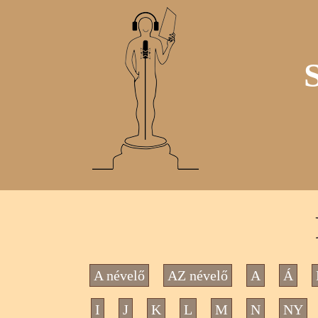
A névelő
AZ névelő
A
Á
I
J
K
L
M
N
NY