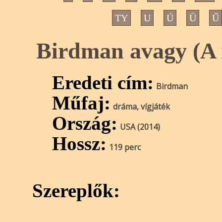
TY
U
Ú
Ü
Ű
Birdman avagy (A 
Eredeti cím:
Birdman
Műfaj:
dráma, vígjáték
Ország:
USA (2014)
Hossz:
119 perc
Szereplők: