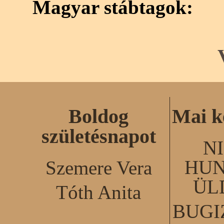
Magyar stábtagok:
Boldog
Mai k
születésnapot
N
HUN
Szemere Vera
ÜL
Tóth Anita
BUGI