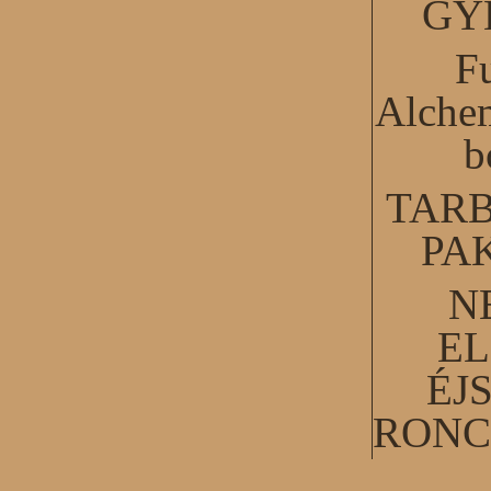
GY
F
Alchem
b
TARB
PA
N
EL
ÉJ
RONC