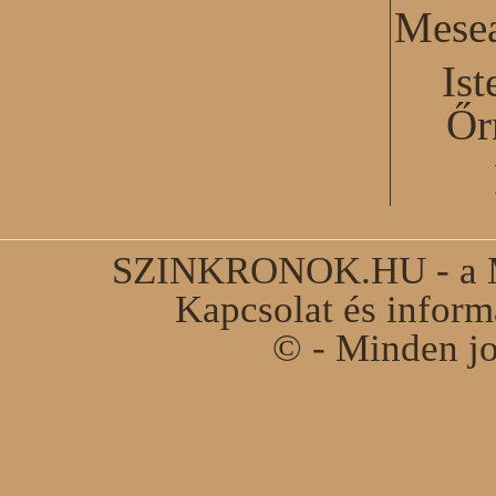
Mesea
Ist
Őr
SZINKRONOK.HU - a Ma
Kapcsolat és infor
© - Minden jo