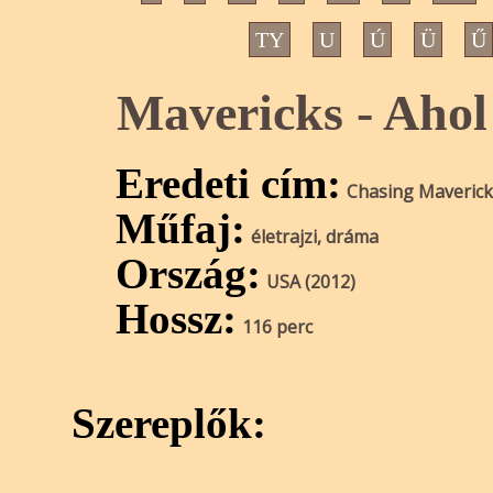
TY
U
Ú
Ü
Ű
Mavericks - Ahol
Eredeti cím:
Chasing Maverick
Műfaj:
életrajzi, dráma
Ország:
USA (2012)
Hossz:
116 perc
Szereplők: